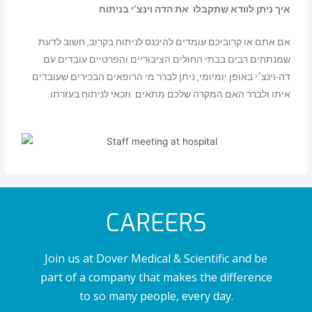
איך ניתן לוודא שתקבלו את הדה וינצ’י בניתוח
אם אתם או קרוביכם עומדים להיכנס לניתוח בקרוב, חשוב לדעת
שמנתחים רבים בבתי החולים הציבוריים והפרטיים עובדים עם
דה-וינצ׳י באופן יומיומי, ניתן לברר מי הרופאים הבכירים שעובדים
איתו ולברר האם המקרה שלכם מתאים וזכאי לניתוח בעזרתו
CAREERS
Join us at Dover Medical & Scientific and be
part of a company that makes the difference
to so many people, every day.