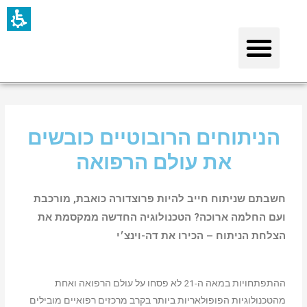
תחילתו
של
דף
אינטרנט,
לחץ
אנטר
כדי
הניתוחים הרובוטיים כובשים
לעבור
את עולם הרפואה
לאזור
תוכן
חשבתם שניתוח
חייב להיות פרוצדורה כואבת, מורכבת
מרכזי
ועם החלמה ארוכה? הטכנולוגיה החדשה ממקסמת את
הצלחת הניתוח – הכירו את דה-וינצ׳י
ההתפתחויות במאה ה-21 לא פסחו על עולם הרפואה ואחת
מהטכנולוגיות הפופולאריות ביותר בקרב מרכזים רפואיים מובילים