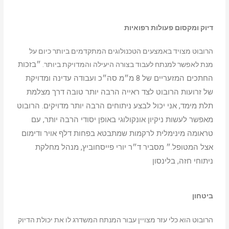
דיוק ומקסום פעולות רפואיות
הרובוט מצויד באמצעים הטכנולוגים המתקדמים ביותר כיום על
״בזכות
מנת לאפשר למנתח לעבוד בצורה היעילה והמדויקת ביותר.
החתכים המזעריים של 8 מ״מ סה״כ ועבודה עדינה ומדויקת
של זרועות הרובוט לצד ראייה הרבה יותר טובה דרך מצלמת
תלת מימד, אני יכול לבצע ניתוחים הרבה יותר מדויקים. הרובוט
מאפשר לעשות ניקיון אונקולוגי באופן יסודי הרבה יותר, עם
טראומה מינימלית לרקמות שמתבטא בפחות דלף אויר ודימום
אצל המטופל.״ מסביר ד״ר יורי פייסחוביץ, מנהל מחלקת
ניתוחי חזה, בלינסון
ביטחון
הרובוט הוא כלי עזר מצויין עבור המנתח המשדרג לו את יכולת הדיוק