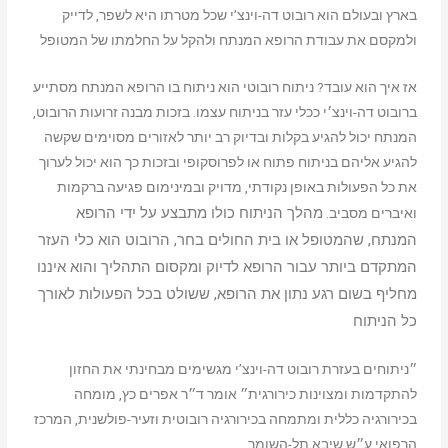
בארץ ובעולם הוא רובוט דה-וינצ’י שכל מטרתו היא לשפר, לדייק
ולמקסם את עבודת הרופא המנתח ולהקל על החלמתו של המטופל
אז איך הוא עובד? ניתוח רובוטי הוא ניתוח בו הרופא המנתח מסתייע
ברובוט דה-וינצ׳י ככלי עזר בניתוח עצמו. בזכות מבנה זרועות הרובוט,
המנתח יכול להגיע בקלות ובדיוק רב יותר לאזורים מסוימים שקשה
להגיע אליהם בניתוח פתוח או לפרוסקופי ובזכות כך הוא יכול לערוך
את כל הפעולות באופן נקודתי, מדויק ובמינימום פגיעה ברקמות
מהלך הניתוח כולו מתבצע
על ידי הרופא
ואיברים מסביב.
המנתח, שהמטופל או בית החולים בחר, הרובוט הוא כלי העזר
המתקדם ביותר
עבור הרופא לדיוק ומקסום התהליך והוא איננו
מחליף בשום רגע נתון את הרופא, ששולט
בכל הפעולות לאורך
כל הניתוח
״ניתוחים בעזרת רובוט דה-וינצ’י מגשימים מבחינתי את החזון
להתקדמות ומצוינות כירורגית״ אומר ד״ר אפרים כץ, מומחה
בכירורגיה כללית ומתמחה בכירורגיה רובוטית וזעיר-פולשנית, המרכז
הרפואי ע״ש שיבא תל-השומר