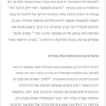
ולמטופל את התוצאות. הרובוט איננו עובד באופן עצמאי אלא אך ורק
״הרובוט מאפשר רמת דיוק הרבה יותר
בהפעלת הרופא המנתח.
גבוהה כירורגית בזכות טווח התנועה הרחב של זרועות הרובוט
והגעה למקומות שקשה להגיע אליהם בגישות אחרות. כמו כן
הרובוט מנטרל רעד טבעי שיש לנו ביד ובכך בעצם מבצע את
הפרוצדורות באופן מדויק וממוקד הרבה יותר.״ מפרט פרופ׳
שמוליק אביטל, מנהל מחלקת כירורגית ב׳ במרכז הרפואי מאיר
פחות סיבוכים והחלמה קלה ומהירה
בזכות יכולת הדיוק ומקסום ביצוע הפעולות אשר מאפשר הרובוט
למנתח, גם החלמת המטופל היא מהירה הרבה יותר עם פחות
״לאורך השנים אנו צוברים
סיכונים לסיבוכים באופן משמעותי.
הרבה מאוד ניסיון ורואים שאותם יתרונות של הכירורגיה
הרובוטית מתבטאים גם בשיעור סיבוכים נמוך יותר, בתקופת
החלמה קצרה וקלה יותר עבור המטופלת ופחות אובדן דם
בניתוח. כל היתרונות שנובעים מהיכולות של המכשור הרובוטי