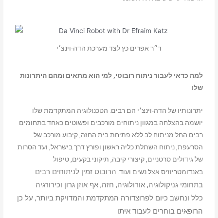
ד״ר אפרים כץ לצד מערכת הדה-וינצ׳י
למה כדאי לעבור ניתוח רובוטי, למי הוא מתאים ומהם היתרונות
שלו
יתרונותיו של הדה-וינצ׳י הם רבים. הטכנולוגיה המתקדמת שלו
יושמה בהצלחה במגוון ניתוחים מורכבים ופשוטים כאחד בתחומים
רבים החל מניתוח לב ללא פתיחת בית החזה, קיבוע מורכב של
הסרעפת, ניתוח השתלת כליה ראשון ופורץ דרך בישראל, ועד הסרות
של גידולים סרטניים, קיצורי קיבה, תיקוני בקעים, טיפול
הרובוט זמין לניתוחים רבים
באנדומטריוזיס אצל נשים ועוד.
בתחומי גניקולוגיה, אורולוגיה, חזה, אף אוזן גרון וכירורגיה
כלל
ונחשב כיום לפרוצדורה המתקדמת והמדויקת ביותר, על כן
הרופאים בוחרים לעבוד איתו