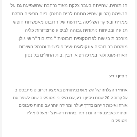
הניתוחית, שהייתה בעבר צלקת מאוד נרחבת שהשפיעה גם על
הנשימה (מכיוון שהיא מתחת לבית החזה). כיום הראייה התלת
ממדית ובעיקר השליטה בזרועות של הרובוט מאפשרות חופש
תנועה ובטיחות ניתוחית גבוהה לביצוע פרוצדורות כליה
מורכבות בגישה לפרוסקופית רובוטית.״ מדגים ד״ר שי גולן,
מומחה בכירורגיה אונקולוגית זעיר פולשנית ומנהל השירות
האורו-אונקולוגי במרכז רפואי רבין, בית החולים בלינסון
ניסיון וידע
אחוזי ההצלחה של השימוש בניתוחים באמצעות רובוט מתבססים
על קרוב ל-20 שנות ניסיון וידע, עם מיליוני מטופלים שזכו לשפר את
אורח ואיכות חייהם בדרך יעילה ומהירה יותר עם פחות סיבוכים
ופחות כאבים. עד היום נותחו בעזרת דה-וינצ׳י מעל 8 מיליון
מטופלים